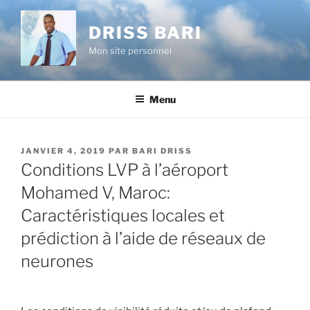
Aller
au
DRISS BARI
contenu
Mon site personnel
principal
Menu
PUBLIÉ
JANVIER 4, 2019
PAR
BARI DRISS
LE
Conditions LVP à l’aéroport
Mohamed V, Maroc:
Caractéristiques locales et
prédiction à l’aide de réseaux de
neurones