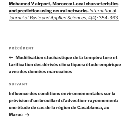
Mohamed V airport, Morocco: Local characteristics
and prediction using neural networks.
International
Journal of Basic and Applied Sciences
,
4
(4) : 354-363.
Navigation
Article
PRÉCÉDENT
de
précédent
Modélisation stochastique de la température et
l’article
tarification des dérivés climatiques: étude empirique
avec des données marocaines
Article
SUIVANT
suivant
Influence des conditions environnementales sur la
prévision d’un brouillard d’advection-rayonnement:
une étude de cas de la région de Casablanca, au
Maroc